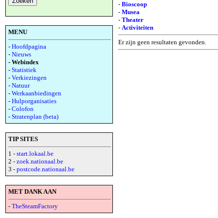
-
Bioscoop
-
Musea
-
Theater
-
Activiteiten
MENU
Er zijn geen resultaten gevonden.
-
Hoofdpagina
-
Nieuws
- Webindex
-
Statistiek
-
Verkiezingen
-
Natuur
-
Werkaanbiedingen
-
Hulporganisaties
-
Colofon
-
Stratenplan (beta)
TIP SITES
1 -
start.lokaal.be
2 -
zoek.nationaal.be
3 -
postcode.nationaal.be
MET DANK AAN
-
TheSteamFactory