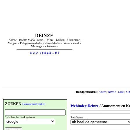
DEINZE
- Astene - Bachte-Maria-Leerne - Deinze - Gottem - Grammene -
Meigem - Petegem-aan-de-Leie - Sint-Martens-Leerne - Vinkt -
Wontergem - Zeveren -
w w w . l o k a a l . b e
Randgemeenten:
|
Aalter
|
Nevele
|
Gent
|
Sin
ZOEKEN
Geavanceerd zoeken
Webindex Deinze
/ Amusement en Ku
Selecteer het zoeksysteem
Resultaten: