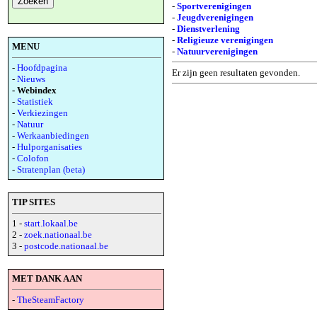
-
Sportverenigingen
-
Jeugdverenigingen
-
Dienstverlening
-
Religieuze verenigingen
MENU
-
Natuurverenigingen
-
Hoofdpagina
Er zijn geen resultaten gevonden.
-
Nieuws
- Webindex
-
Statistiek
-
Verkiezingen
-
Natuur
-
Werkaanbiedingen
-
Hulporganisaties
-
Colofon
-
Stratenplan (beta)
TIP SITES
1 -
start.lokaal.be
2 -
zoek.nationaal.be
3 -
postcode.nationaal.be
MET DANK AAN
-
TheSteamFactory