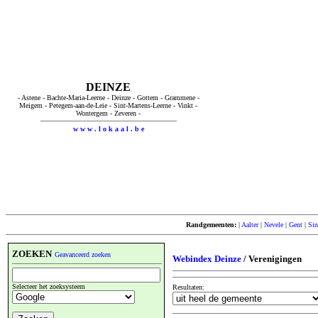
DEINZE
- Astene - Bachte-Maria-Leerne - Deinze - Gottem - Grammene -
Meigem - Petegem-aan-de-Leie - Sint-Martens-Leerne - Vinkt -
Wontergem - Zeveren -
w w w . l o k a a l . b e
Randgemeenten:
|
Aalter
|
Nevele
|
Gent
|
Sin
ZOEKEN
Geavanceerd zoeken
Webindex Deinze
/ Verenigingen
Selecteer het zoeksysteem
Resultaten: