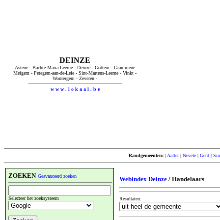
DEINZE
- Astene - Bachte-Maria-Leerne - Deinze - Gottem - Grammene -
Meigem - Petegem-aan-de-Leie - Sint-Martens-Leerne - Vinkt -
Wontergem - Zeveren -
w w w . l o k a a l . b e
Randgemeenten:
|
Aalter
|
Nevele
|
Gent
|
Sin
ZOEKEN
Geavanceerd zoeken
Webindex Deinze
/ Handelaars
Selecteer het zoeksysteem
Resultaten: