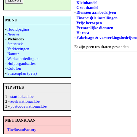
-
Kleinhandel
-
Groothandel
-
Diensten aan bedrijven
-
Financi�le instellingen
MENU
-
Vrije beroepen
-
Persoonlijke diensten
-
Hoofdpagina
-
Horeca
-
Nieuws
-
Fabricage & verwerkingsbedrijve
- Webindex
-
Statistiek
Er zijn geen resultaten gevonden.
-
Verkiezingen
-
Natuur
-
Werkaanbiedingen
-
Hulporganisaties
-
Colofon
-
Stratenplan (beta)
TIP SITES
1 -
start.lokaal.be
2 -
zoek.nationaal.be
3 -
postcode.nationaal.be
MET DANK AAN
-
TheSteamFactory