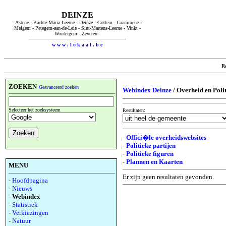
DEINZE
- Astene - Bachte-Maria-Leerne - Deinze - Gottem - Grammene -
Meigem - Petegem-aan-de-Leie - Sint-Martens-Leerne - Vinkt -
Wontergem - Zeveren -
w w w . l o k a a l . b e
R
ZOEKEN
Geavanceerd zoeken
Webindex Deinze
/ Overheid en Poli
Selecteer het zoeksysteem
Resultaten:
-
Offici�le overheidswebsites
-
Politieke partijen
-
Politieke figuren
-
Plannen en Kaarten
MENU
Er zijn geen resultaten gevonden.
-
Hoofdpagina
-
Nieuws
- Webindex
-
Statistiek
-
Verkiezingen
-
Natuur