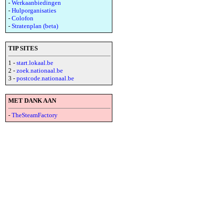
-
Werkaanbiedingen
-
Hulporganisaties
-
Colofon
-
Stratenplan (beta)
TIP SITES
1 -
start.lokaal.be
2 -
zoek.nationaal.be
3 -
postcode.nationaal.be
MET DANK AAN
-
TheSteamFactory