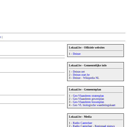
lt
|
Lokaal.be - Officiele websites
1 -
Deinze
Lokaal.be - Gemeentelijke info
1 -
Deinze.net
2 -
Deinze.start.be
3 -
Deinze - Wikipedia NL
Lokaal.be - Gemeenteplan
1 -
Geo-Vlaanderen stratenplan
2 -
Geo-Vlaanderen gewestplan
3 -
Geo-Vlaanderen bossenplan
4 -
Geo VL biologische waarderingskaart
Lokaal.be - Media
1 -
Radio Canteclaer
2 -
Radio Canteclaer - Regionaal nieuws