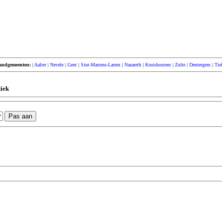
andgemeenten:
|
Aalter
|
Nevele
|
Gent
|
Sint-Martens-Latem
|
Nazareth
|
Kruishoutem
|
Zulte
|
Dentergem
|
Tie
tiek