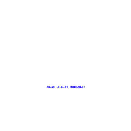
contact
-
lokaal.be
-
nationaal.be