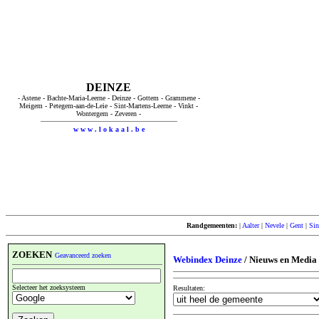
DEINZE
- Astene - Bachte-Maria-Leerne - Deinze - Gottem - Grammene -
Meigem - Petegem-aan-de-Leie - Sint-Martens-Leerne - Vinkt -
Wontergem - Zeveren -
w w w . l o k a a l . b e
Randgemeenten:
|
Aalter
|
Nevele
|
Gent
|
Sin
ZOEKEN
Geavanceerd zoeken
Webindex Deinze
/ Nieuws en Media
Selecteer het zoeksysteem
Resultaten: