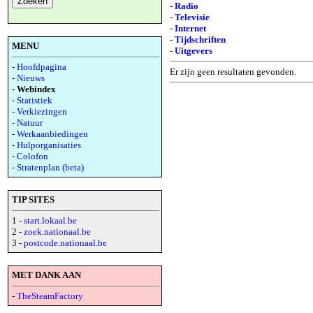
-
Radio
-
Televisie
-
Internet
-
Tijdschriften
MENU
-
Uitgevers
-
Hoofdpagina
Er zijn geen resultaten gevonden.
-
Nieuws
- Webindex
-
Statistiek
-
Verkiezingen
-
Natuur
-
Werkaanbiedingen
-
Hulporganisaties
-
Colofon
-
Stratenplan (beta)
TIP SITES
1 -
start.lokaal.be
2 -
zoek.nationaal.be
3 -
postcode.nationaal.be
MET DANK AAN
-
TheSteamFactory