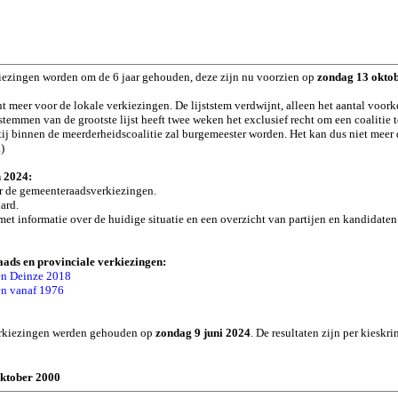
iezingen worden om de 6 jaar gehouden, deze zijn nu voorzien op
zondag 13 okto
t meer voor de lokale verkiezingen. De lijststem verdwijnt, alleen het aantal voo
temmen van de grootste lijst heeft twee weken het exclusief recht om een coalitie
j binnen de meerderheidscoalitie zal burgemeester worden. Het kan dus niet meer da
a
)
n 2024:
 de gemeenteraadsverkiezingen.
ard.
 met informatie over de huidige situatie en een overzicht van partijen en kandidate
ads en provinciale verkiezingen:
en Deinze 2018
en vanaf 1976
8
verkiezingen werden gehouden op
zondag 9 juni 2024
. De resultaten zijn per kieskr
ktober 2000