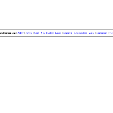
andgemeenten:
|
Aalter
|
Nevele
|
Gent
|
Sint-Martens-Latem
|
Nazareth
|
Kruishoutem
|
Zulte
|
Dentergem
|
Tie