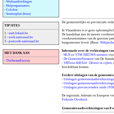
-
Werkaanbiedingen
-
Hulporganisaties
-
Colofon
-
Stratenplan (beta)
De gemeentelijke en provinciale verk
TIP SITES
In Vlaanderen is er geen opkomstplich
1 -
start.lokaal.be
De kandidaat met de meeste voorkeurs
2 -
zoek.nationaal.be
voorkeurstemmen van de grootste parti
3 -
postcode.nationaal.be
burgemeester levert. (Bron:
Wikipedi
Informatie over de verkiezingen va
MET DANK AAN
-
HLN en VTM NIEUWS stemtest
voor
-
De GemeenteStemtest
van De Standa
-
TheSteamFactory
-
VRTnws KIES24 - Deinze in cijfers
,
beschikbaar komen.
Eerdere uitslagen van de gemeentera
-
Uitslagen gemeenteraadsverkiezing
-
Uitslagen gemeenteraadsverkiezing
-
Uitslagen provincieraden sinds 195
De regionale, federale en Europese 
Federale Overheid
.
Gemeenteraadsverkiezingen van 8 o