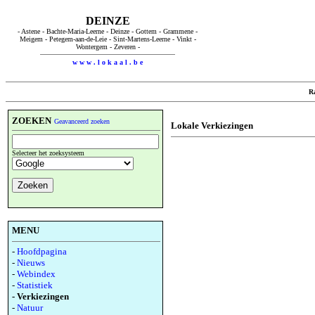
DEINZE
- Astene - Bachte-Maria-Leerne - Deinze - Gottem - Grammene -
Meigem - Petegem-aan-de-Leie - Sint-Martens-Leerne - Vinkt -
Wontergem - Zeveren -
w w w . l o k a a l . b e
R
ZOEKEN
Geavanceerd zoeken
Lokale Verkiezingen
Selecteer het zoeksysteem
MENU
-
Hoofdpagina
-
Nieuws
-
Webindex
-
Statistiek
- Verkiezingen
-
Natuur