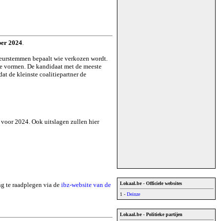
ber 2024
.
rkeurstemmen bepaalt wie verkozen wordt.
 te vormen. De kandidaat met de meeste
t de kleinste coalitiepartner de
n voor 2024. Ook uitslagen zullen hier
Lokaal.be - Officiele websites
ing te raadplegen via de
ibz-website van de
1 -
Deinze
Lokaal.be - Politieke partijen