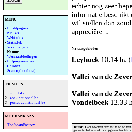
echter nog zeer bepe
informatie beschikt
MENU
wil stellen dan zoud
-
Hoofdpagina
appreciëren.
-
Nieuws
-
Webindex
-
Statistiek
-
Verkiezingen
Natuurgebieden
- Natuur
-
Werkaanbiedingen
Leyhoek
10,14 ha (
-
Hulporganisaties
-
Colofon
-
Stratenplan (beta)
Vallei van de Zeve
TIP SITES
Vallei van de Zeve
1 -
start.lokaal.be
2 -
zoek.nationaal.be
Vondelbeek
12,33 h
3 -
postcode.nationaal.be
MET DANK AAN
-
TheSteamFactory
Ter info:
Door bovenaan deze pagina op de naam v
gemeente. Indien u zelf over gegevens beschikt e