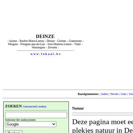
DEINZE
- Astene - Bachte-Maria-Leerne - Deinze - Gottem - Grammene -
Meigem - Petegem-aan-de-Leie - Sint-Martens-Leerne - Vinkt -
Wontergem - Zeveren -
w w w . l o k a a l . b e
Randgemeenten:
|
Aalter
|
Nevele
|
Gent
|
Sin
ZOEKEN
Geavanceerd zoeken
Natuur
Deze pagina moet ee
Selecteer het zoeksysteem
plekjes natuur in De