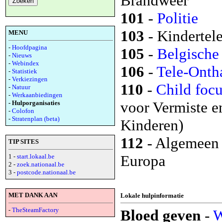
Brandweer
101
-
Politie
103
- Kindertele
MENU
-
Hoofdpagina
105
-
Belgische
-
Nieuws
-
Webindex
106
-
Tele-Onth
-
Statistiek
-
Verkiezingen
110
-
Child foc
-
Natuur
-
Werkaanbiedingen
voor Vermiste e
- Hulporganisaties
-
Colofon
-
Stratenplan (beta)
Kinderen)
112
- Algemeen
TIP SITES
Europa
1 -
start.lokaal.be
2 -
zoek.nationaal.be
3 -
postcode.nationaal.be
MET DANK AAN
Lokale hulpinformatie
-
TheSteamFactory
Bloed geven
-
W