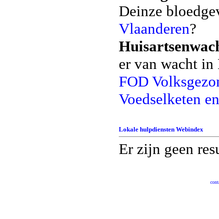
Deinze bloedgev
Vlaanderen
?
Huisartsenwach
er van wacht in
FOD Volksgezon
Voedselketen en
Lokale hulpdiensten
Webindex
Er zijn geen re
cont