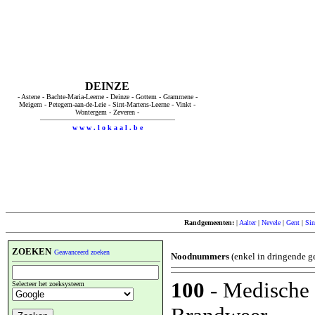
DEINZE
- Astene - Bachte-Maria-Leerne - Deinze - Gottem - Grammene -
Meigem - Petegem-aan-de-Leie - Sint-Martens-Leerne - Vinkt -
Wontergem - Zeveren -
w w w . l o k a a l . b e
Randgemeenten:
|
Aalter
|
Nevele
|
Gent
|
Sin
ZOEKEN
Geavanceerd zoeken
Noodnummers
(enkel in dringende g
100
- Medische 
Selecteer het zoeksysteem