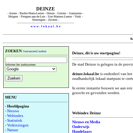
DEINZE
- Astene - Bachte-Maria-Leerne - Deinze - Gottem - Grammene -
Meigem - Petegem-aan-de-Leie - Sint-Martens-Leerne - Vinkt -
Wontergem - Zeveren -
w w w . l o k a a l . b e
R
ZOEKEN
Geavanceerd zoeken
Deinze, dit is uw startpagina!
De stad Deinze is gelegen in de provi
Selecteer het zoeksysteem
deinze.lokaal.be
is onderdeel van het
onafhankelijk lokaal startpunt te creë
In eerste instantie bouwen we aan ee
gezocht en gevonden worden.
MENU
- Hoofdpagina
-
Nieuws
Webindex Deinze
-
Webindex
-
Statistiek
Nieuws en Media
-
Verkiezingen
Onderwijs
-
Natuur
Handelaars