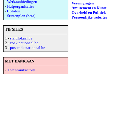
-
Werkaanbiedingen
Verenigingen
-
Hulporganisaties
Amusement en Kunst
-
Colofon
Overheid en Politiek
-
Stratenplan (beta)
Persoonlijke websites
TIP SITES
1 -
start.lokaal.be
2 -
zoek.nationaal.be
3 -
postcode.nationaal.be
MET DANK AAN
-
TheSteamFactory