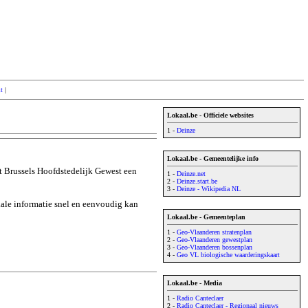
lt
|
Lokaal.be - Officiele websites
1 -
Deinze
Lokaal.be - Gemeentelijke info
t Brussels Hoofdstedelijk Gewest een
1 -
Deinze.net
2 -
Deinze.start.be
3 -
Deinze - Wikipedia NL
okale informatie snel en eenvoudig kan
Lokaal.be - Gemeenteplan
1 -
Geo-Vlaanderen stratenplan
2 -
Geo-Vlaanderen gewestplan
3 -
Geo-Vlaanderen bossenplan
4 -
Geo VL biologische waarderingskaart
Lokaal.be - Media
1 -
Radio Canteclaer
2 -
Radio Canteclaer - Regionaal nieuws