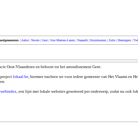
andgemeenten:
|
Aalter
|
Nevele
|
Gent
|
Sint-Martens-Latem
|
Nazareth
|
Kruishoutem
|
Zulte
|
Dentergem
|
Tie
ncie Oost-Vlaanderen en behoort tot het arrondissement Gent.
 project
lokaal.be
, hiermee trachten we voor iedere gemeente van Het Vlaams en He
ren.
n
webindex
, een lijst met lokale websites gesorteerd per onderwerp, zodat nu ook l