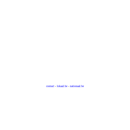
contact
-
lokaal.be
-
nationaal.be